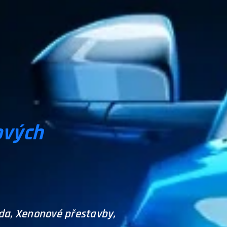
ových
zda, Xenonové přestavby,