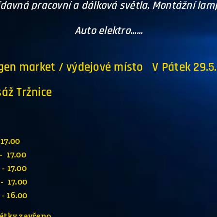
davná pracovní a dálková světla, Montážní lamp
Auto elektro......
gen market / výdejové místo V Pátek 2
áž Tržnice
17.00
.00
.00
.00
.00
zavřeno