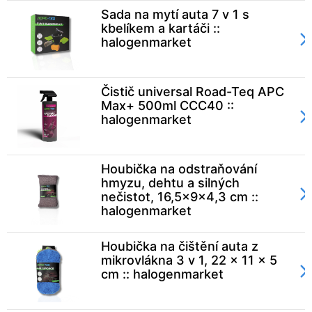
Sada na mytí auta 7 v 1 s
kbelíkem a kartáči ::
halogenmarket
Čistič universal Road-Teq APC
Max+ 500ml CCC40 ::
halogenmarket
Houbička na odstraňování
hmyzu, dehtu a silných
nečistot, 16,5x9x4,3 cm ::
halogenmarket
Houbička na čištění auta z
mikrovlákna 3 v 1, 22 x 11 x 5
cm :: halogenmarket