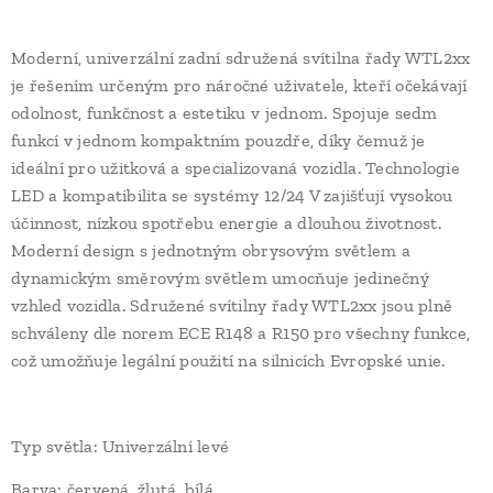
Moderní, univerzální zadní sdružená svítilna řady WTL2xx
je řešením určeným pro náročné uživatele, kteří očekávají
odolnost, funkčnost a estetiku v jednom. Spojuje sedm
funkcí v jednom kompaktním pouzdře, díky čemuž je
ideální pro užitková a specializovaná vozidla. Technologie
LED a kompatibilita se systémy 12/24 V zajišťují vysokou
účinnost, nízkou spotřebu energie a dlouhou životnost.
Moderní design s jednotným obrysovým světlem a
dynamickým směrovým světlem umocňuje jedinečný
vzhled vozidla. Sdružené svítilny řady WTL2xx jsou plně
schváleny dle norem ECE R148 a R150 pro všechny funkce,
což umožňuje legální použití na silnicích Evropské unie.
Typ světla: Univerzální levé
Barva: červená, žlutá, bílá