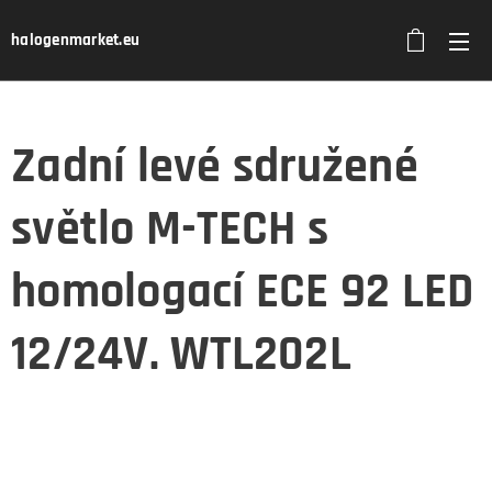
halogenmarket.eu
Zadní levé sdružené
světlo M-TECH s
homologací ECE 92 LED
12/24V. WTL202L