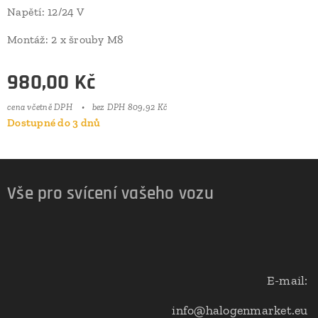
Napětí: 12/24 V
Montáž: 2 x šrouby M8
980,00
Kč
cena včetně DPH
bez DPH 809,92 Kč
Dostupné do 3 dnů
Vše pro svícení vašeho vozu
E-mail:
info@halogenmarket.eu