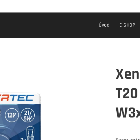
Úvod
E SHOP
Xen
T20
W3x
Barva svět