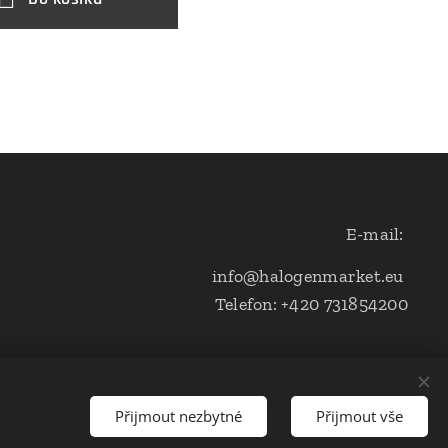
E-mail:
info@halogenmarket.eu
Telefon: +420 731854200
Přijmout nezbytné
Přijmout vše
s