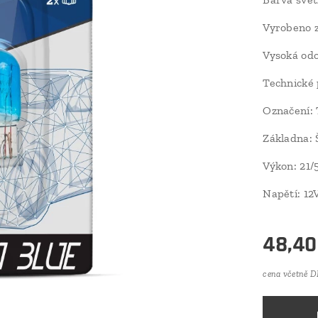
Vyrobeno 
Vysoká odo
Technické
Označení:
Základna:
Výkon: 21
Napětí: 12
48,40
cena včetně 