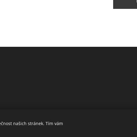
ečnost našich stránek. Tím vám
Obchodní podmínky a ochrana soukromí
Cookie