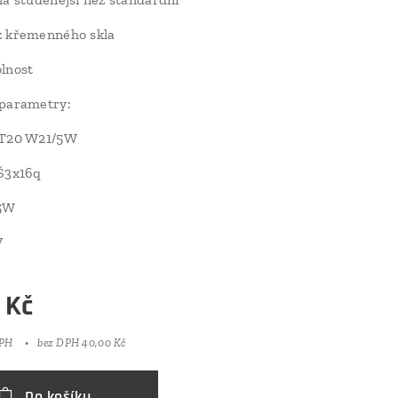
z křemenného skla
lnost
 parametry:
 T20 W21/5W
 Š3x16q
/5W
V
Kč
DPH
bez DPH 40,00 Kč
Do košíku