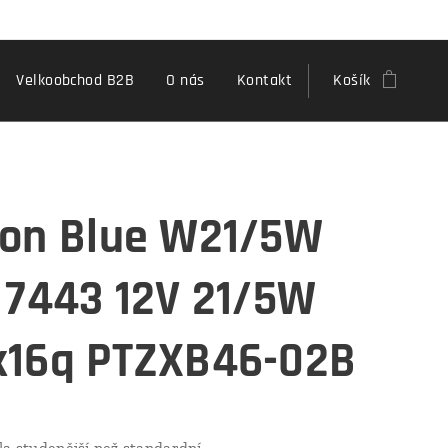
Velkoobchod B2B
O nás
Kontakt
Košík
on Blue W21/5W
 7443 12V 21/5W
16q PTZXB46-02B
la studenější než standardní