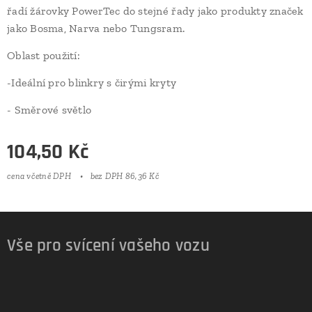
řadí žárovky PowerTec do stejné řady jako produkty značek
jako Bosma, Narva nebo Tungsram.
Oblast použití:
-Ideální pro blinkry s čirými kryty
- Směrové světlo
104,50
Kč
cena včetně DPH
bez DPH 86,36 Kč
Vše pro svícení vašeho vozu