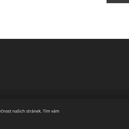
ečnost našich stránek. Tím vám
Obchodní podmínky a ochrana soukromí
Cookie