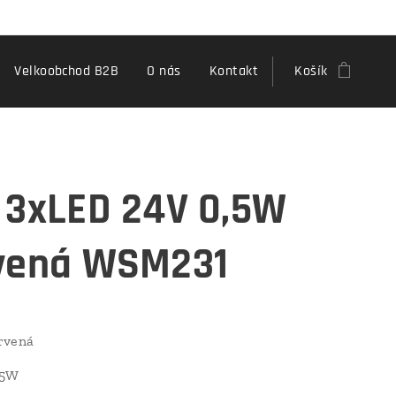
Velkoobchod B2B
O nás
Kontakt
Košík
 3xLED 24V 0,5W
vená WSM231
rvená
,5W