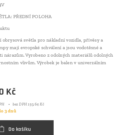
4V
ĚTLA: PŘEDNÍ POLOHA
duktu
í obrysová světla pro nákladní vozidla, přívěsy a
mpy mají evropské schválení a jsou vodotěsné a
ti nárazům. Vyrobeno z odolných materiálů odolných
rnostním vlivům. Výrobek je balen v univerzálním
0
Kč
DPH
bez DPH 193,64 Kč
o 3 dnů
Do košíku