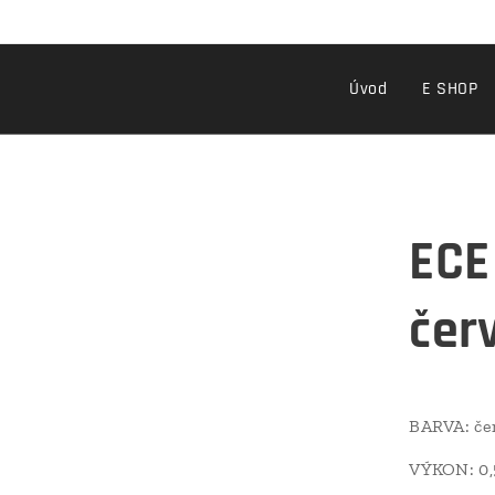
Úvod
E SHOP
ECE
čer
BARVA: če
VÝKON: 0