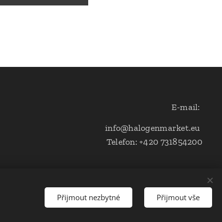
E-mail:
info@halogenmarket.eu
Telefon: +420 731854200
Přijmout nezbytné
Přijmout vše
s