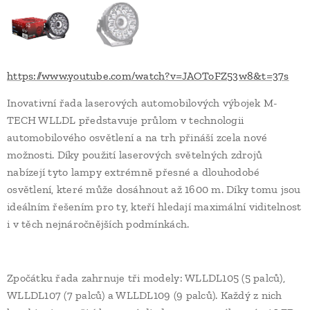
https://www.youtube.com/watch?v=JAOToFZ53w8&t=37s
Inovativní řada laserových automobilových výbojek M-
TECH WLLDL představuje průlom v technologii
automobilového osvětlení a na trh přináší zcela nové
možnosti. Díky použití laserových světelných zdrojů
nabízejí tyto lampy extrémně přesné a dlouhodobé
osvětlení, které může dosáhnout až 1600 m. Díky tomu jsou
ideálním řešením pro ty, kteří hledají maximální viditelnost
i v těch nejnáročnějších podmínkách.
Zpočátku řada zahrnuje tři modely: WLLDL105 (5 palců),
WLLDL107 (7 palců) a WLLDL109 (9 palců). Každý z nich