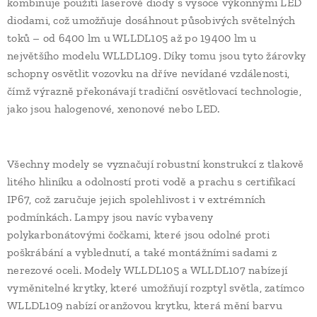
kombinuje použití laserové diody s vysoce výkonnými LED
diodami, což umožňuje dosáhnout působivých světelných
toků – od 6400 lm u WLLDL105 až po 19400 lm u
největšího modelu WLLDL109. Díky tomu jsou tyto žárovky
schopny osvětlit vozovku na dříve nevídané vzdálenosti,
čímž výrazně překonávají tradiční osvětlovací technologie,
jako jsou halogenové, xenonové nebo LED.
Všechny modely se vyznačují robustní konstrukcí z tlakově
litého hliníku a odolností proti vodě a prachu s certifikací
IP67, což zaručuje jejich spolehlivost i v extrémních
podmínkách. Lampy jsou navíc vybaveny
polykarbonátovými čočkami, které jsou odolné proti
poškrábání a vyblednutí, a také montážními sadami z
nerezové oceli. Modely WLLDL105 a WLLDL107 nabízejí
vyměnitelné krytky, které umožňují rozptyl světla, zatímco
WLLDL109 nabízí oranžovou krytku, která mění barvu