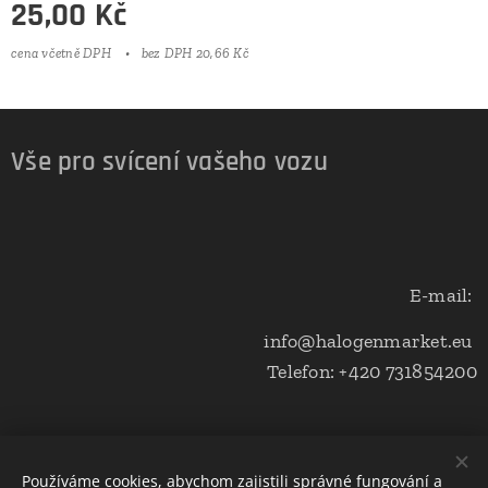
25,00
Kč
cena včetně DPH
bez DPH 20,66 Kč
Vše pro svícení vašeho vozu
E-mail:
info@halogenmarket.eu
Telefon: +420 731854200
Obchodní podmínky a ochrana soukromí
Používáme cookies, abychom zajistili správné fungování a