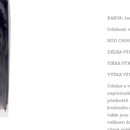
BARVA: če
Odolnost v
KÓD CN/H
DÉLKA VÝR
ŠÍŘKA VÝR
VÝŠKA VÝR
Odolné a 
nepostrada
předmětů a
kvalitního 
takže jsou 
velikosti 
různé apli