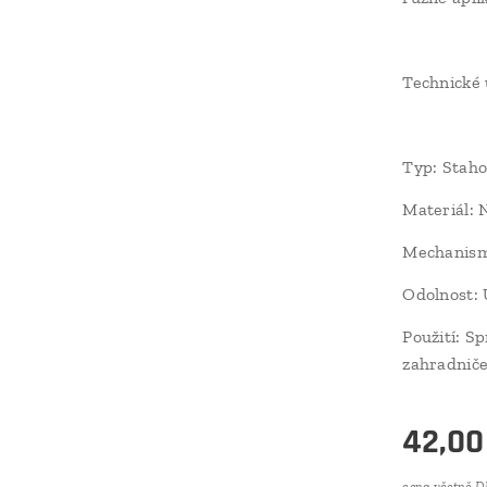
Technické 
Typ: Staho
Materiál: 
Mechanism
Odolnost: 
Použití: S
zahradniče
42,00
cena včetně 