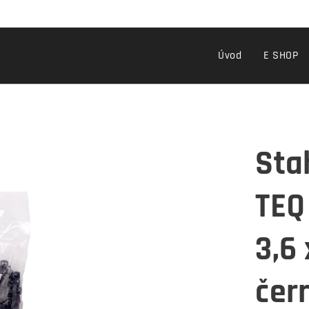
Úvod
E SHOP
Sta
TEQ
3,6
čer