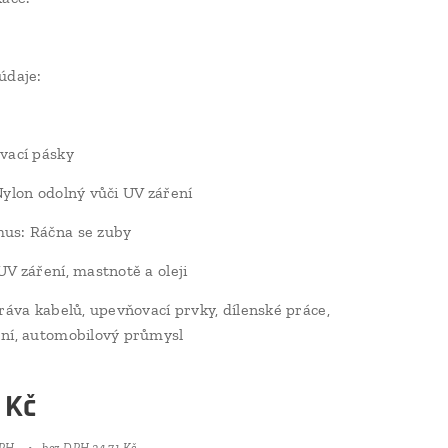
údaje:
vací pásky
Nylon odolný vůči UV záření
us: Ráčna se zuby
UV záření, mastnotě a oleji
práva kabelů, upevňovací prvky, dílenské práce,
ní, automobilový průmysl
Kč
DPH
bez DPH 34,71 Kč