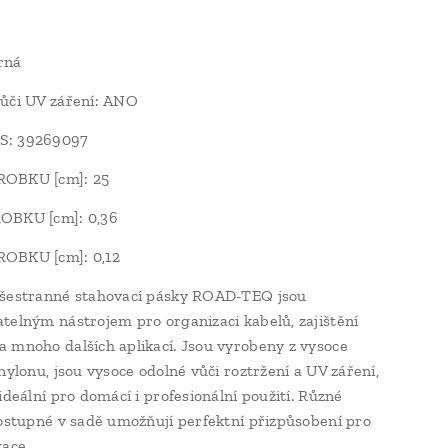
rná
ůči UV záření: ANO
S: 39269097
OBKU [cm]: 25
OBKU [cm]: 0,36
OBKU [cm]: 0,12
všestranné stahovací pásky ROAD-TEQ jsou
telným nástrojem pro organizaci kabelů, zajištění
 mnoho dalších aplikací. Jsou vyrobeny z vysoce
nylonu, jsou vysoce odolné vůči roztržení a UV záření,
ideální pro domácí i profesionální použití. Různé
dostupné v sadě umožňují perfektní přizpůsobení pro
kace.