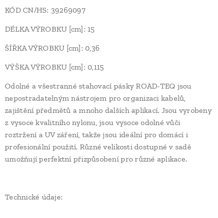
KÓD CN/HS: 39269097
DÉLKA VÝROBKU [cm]: 15
ŠÍŘKA VÝROBKU [cm]: 0,36
VÝŠKA VÝROBKU [cm]: 0,115
Odolné a všestranné stahovací pásky ROAD-TEQ jsou
nepostradatelným nástrojem pro organizaci kabelů,
zajištění předmětů a mnoho dalších aplikací. Jsou vyrobeny
z vysoce kvalitního nylonu, jsou vysoce odolné vůči
roztržení a UV záření, takže jsou ideální pro domácí i
profesionální použití. Různé velikosti dostupné v sadě
umožňují perfektní přizpůsobení pro různé aplikace.
Technické údaje: