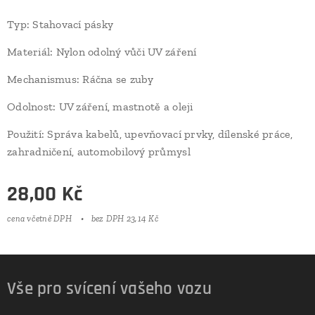
Typ: Stahovací pásky
Materiál: Nylon odolný vůči UV záření
Mechanismus: Ráčna se zuby
Odolnost: UV záření, mastnotě a oleji
Použití: Správa kabelů, upevňovací prvky, dílenské práce,
zahradničení, automobilový průmysl
28,00
Kč
cena včetně DPH
bez DPH 23,14 Kč
Vše pro svícení vašeho vozu