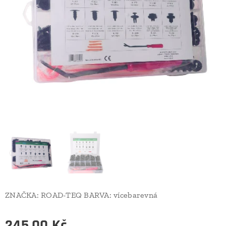
ZNAČKA:
ROAD-TEQ
BARVA:
vícebarevná
245,00
Kč