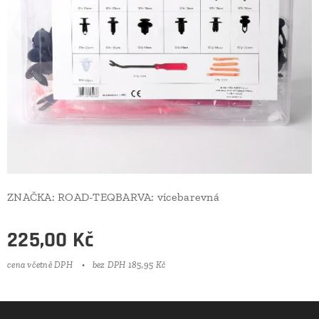
ZNAČKA:
ROAD-TEQ
BARVA:
vícebarevná
225,00
Kč
cena včetně DPH
bez DPH 185,95 Kč