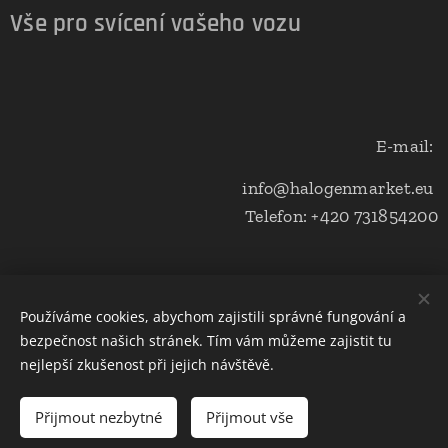
Vše pro svícení vašeho vozu
E-mail:
info@halogenmarket.eu
Telefon: +420 731854200
Obchodní podmínky a ochrana soukromí
Používáme cookies, abychom zajistili správné fungování a
bezpečnost našich stránek. Tím vám můžeme zajistit tu
Cookies
nejlepší zkušenost při jejich návštěvě.
Do košíku
Přijmout nezbytné
Přijmout vše