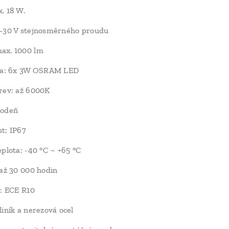
. 18 W.
0–30 V stejnosměrného proudu
ax. 1000 lm
tla: 6x 3W OSRAM LED
rev: až 6000K
vodeň
t: IP67
eplota: -40 °C ~ +65 °C
 až 30 000 hodin
e: ECE R10
liník a nerezová ocel