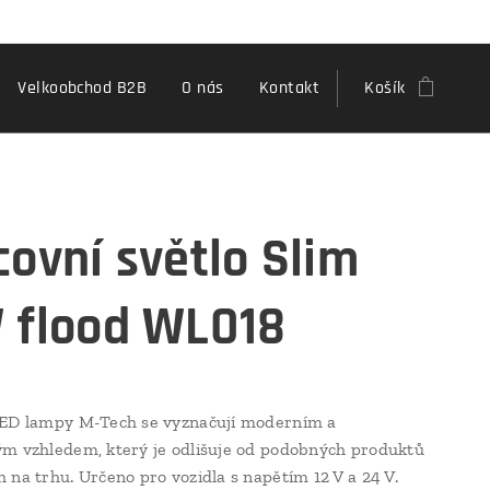
Velkoobchod B2B
O nás
Kontakt
Košík
covní světlo Slim
 flood WLO18
LED lampy M-Tech se vyznačují moderním a
m vzhledem, který je odlišuje od podobných produktů
 na trhu. Určeno pro vozidla s napětím 12 V a 24 V.