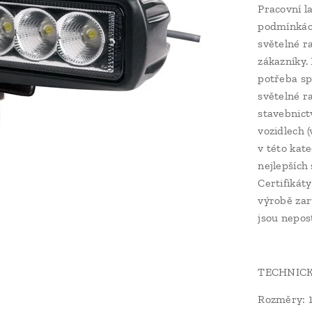
Pracovní l
podmínkách
světelné ra
zákazníky.
potřeba sp
světelné r
stavebnict
vozidlech 
v této kat
nejlepších
Certifikát
výrobě zar
jsou nepos
TECHNICK
Rozměry: 