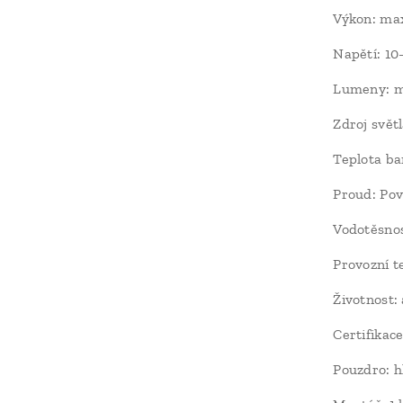
Výkon: max
Napětí: 1
Lumeny: m
Zdroj svě
Teplota ba
Proud: Po
Vodotěsnos
Provozní t
Životnost:
Certifikac
Pouzdro: h