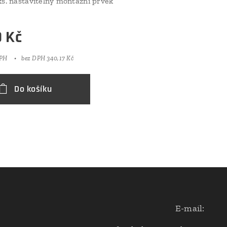
ks. nastavitelný montážní prvek
0
Kč
DPH
bez DPH 340,17 Kč
Do košíku
E-mail: