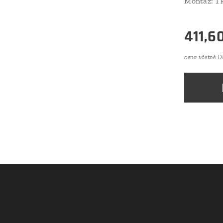
Montáž: 1 
411,6
cena včetně 