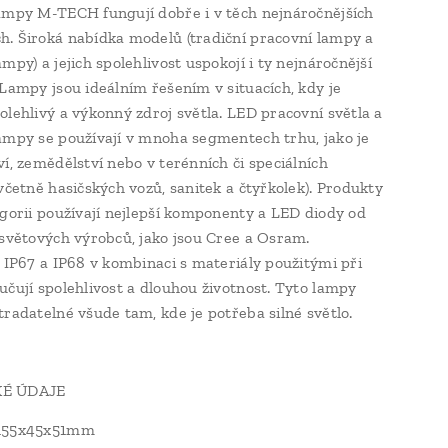
ampy M-TECH fungují dobře i v těch nejnáročnějších
. Široká nabídka modelů (tradiční pracovní lampy a
mpy) a jejich spolehlivost uspokojí i ty nejnáročnější
 Lampy jsou ideálním řešením v situacích, kdy je
olehlivý a výkonný zdroj světla. LED pracovní světla a
ampy se používají v mnoha segmentech trhu, jako je
ví, zemědělství nebo v terénních či speciálních
(včetně hasičských vozů, sanitek a čtyřkolek). Produkty
egorii používají nejlepší komponenty a LED diody od
 světových výrobců, jako jsou Cree a Osram.
y IP67 a IP68 v kombinaci s materiály použitými při
učují spolehlivost a dlouhou životnost. Tyto lampy
tradatelné všude tam, kde je potřeba silné světlo.
É ÚDAJE
155x45x51mm