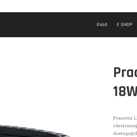
Úvod
E SHOP
Pra
18W
Pracovní 
všestranný
dostupných