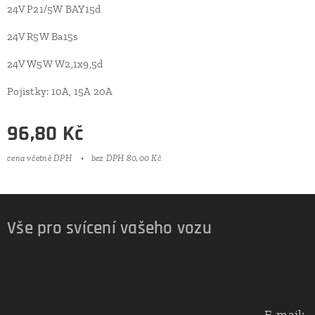
24V P21/5W BAY15d
24V R5W Ba15s
24V W5W W2,1x9,5d
Pojistky: 10A, 15A 20A
96,80
Kč
cena včetně DPH
bez DPH 80,00 Kč
Vše pro svícení vašeho vozu
E-mail: