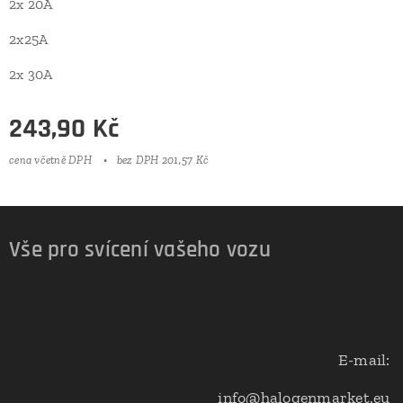
2x 20A
2x25A
2x 30A
243,90
Kč
cena včetně DPH
bez DPH 201,57 Kč
Vše pro svícení vašeho vozu
E-mail:
info@halogenmarket.eu