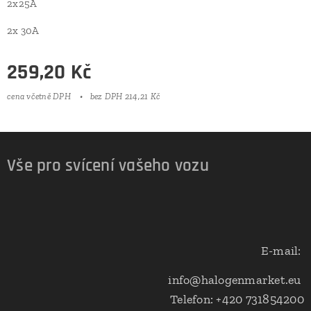
2x25A
2x 30A
259,20
Kč
cena včetně DPH
bez DPH 214,21 Kč
Vše pro svícení vašeho vozu
E-mail:
info@halogenmarket.eu
Telefon: +420 731854200