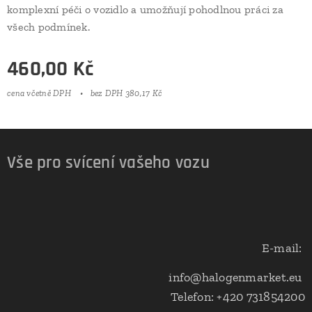
komplexní péči o vozidlo a umožňují pohodlnou práci za
všech podmínek.
460,00
Kč
cena včetně DPH
bez DPH 380,17 Kč
Vše pro svícení vašeho vozu
E-mail:
info@halogenmarket.eu
Telefon: +420 731854200