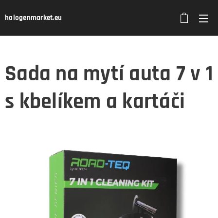
halogenmarket.eu
Sada na mytí auta 7 v 1
s kbelíkem a kartáči