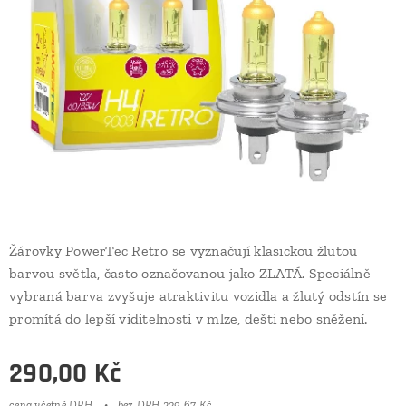
Žárovky PowerTec Retro se vyznačují klasickou žlutou
barvou světla, často označovanou jako ZLATÁ. Speciálně
vybraná barva zvyšuje atraktivitu vozidla a žlutý odstín se
promítá do lepší viditelnosti v mlze, dešti nebo sněžení.
290,00
Kč
cena včetně DPH
bez DPH 239,67 Kč