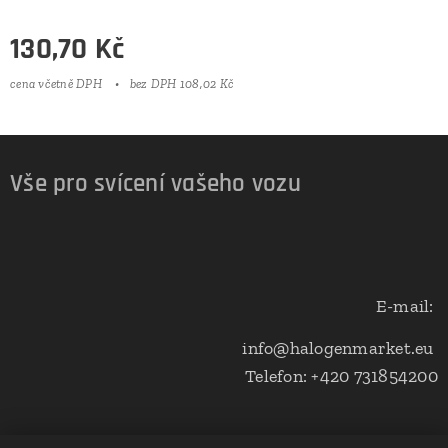
130,70
Kč
cena včetně DPH
bez DPH 108,02 Kč
Vše pro svícení vašeho vozu
E-mail:
info@halogenmarket.eu
Telefon: +420 731854200