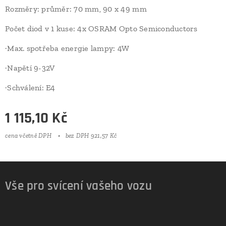
Rozměry: průměr: 70 mm, 90 x 49 mm
Počet diod v 1 kuse: 4x OSRAM Opto Semiconductors
·Max. spotřeba energie lampy: 4W
·Napětí 9-32V
·Schválení: E4
1 115,10
Kč
cena včetně DPH
bez DPH 921,57 Kč
Vše pro svícení vašeho vozu