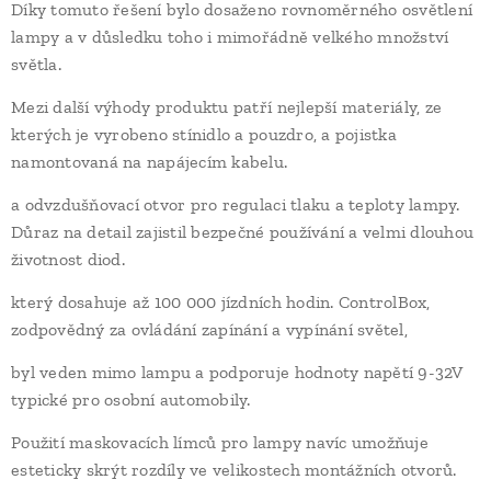
Díky tomuto řešení bylo dosaženo rovnoměrného osvětlení
lampy a v důsledku toho i mimořádně velkého množství
světla.
Mezi další výhody produktu patří nejlepší materiály, ze
kterých je vyrobeno stínidlo a pouzdro, a pojistka
namontovaná na napájecím kabelu.
a odvzdušňovací otvor pro regulaci tlaku a teploty lampy.
Důraz na detail zajistil bezpečné používání a velmi dlouhou
životnost diod.
který dosahuje až 100 000 jízdních hodin. ControlBox,
zodpovědný za ovládání zapínání a vypínání světel,
byl veden mimo lampu a podporuje hodnoty napětí 9-32V
typické pro osobní automobily.
Použití maskovacích límců pro lampy navíc umožňuje
esteticky skrýt rozdíly ve velikostech montážních otvorů.