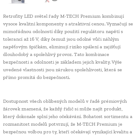
Retrofity LED světel řady M-TECH Premium kombinují
vysoce kvalitní komponenty s atraktivní cenou. Vyznačují se
mimořádnou odolností díky použití regulátoru napětí s
tolerancí až 16 V, díky čemuž jsou odolné vůči náhlým
napěťovým špičkám, eliminují riziko spálení a zajišťují
dlouhodobý a spolehlivý provoz. Tato kombinace
bezpečnosti a odolnosti je základem jejich kvality. Výše
uvedené vlastnosti jsou zárukou spolehlivosti, která se
přímo promítá do bezpečnosti.
Dostupnost všech oblíbených modelů v řadě prémiových
žárovek znamená, že každý řidič si může najít produkt,
který dokonale splní jeho očekávání. Bohatost sortimentu a
rozmanitost modelů potvrzují, že M-TECH Premium je
bezpečnou volbou pro ty, kteří očekávají vynikající kvalitu a