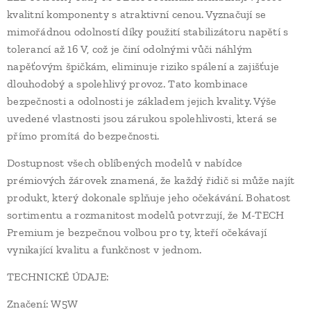
kvalitní komponenty s atraktivní cenou. Vyznačují se
mimořádnou odolností díky použití stabilizátoru napětí s
tolerancí až 16 V, což je činí odolnými vůči náhlým
napěťovým špičkám, eliminuje riziko spálení a zajišťuje
dlouhodobý a spolehlivý provoz. Tato kombinace
bezpečnosti a odolnosti je základem jejich kvality. Výše ​​
uvedené vlastnosti jsou zárukou spolehlivosti, která se
přímo promítá do bezpečnosti.
Dostupnost všech oblíbených modelů v nabídce
prémiových žárovek znamená, že každý řidič si může najít
produkt, který dokonale splňuje jeho očekávání. Bohatost
sortimentu a rozmanitost modelů potvrzují, že M-TECH
Premium je bezpečnou volbou pro ty, kteří očekávají
vynikající kvalitu a funkčnost v jednom.
TECHNICKÉ ÚDAJE:
Značení: W5W