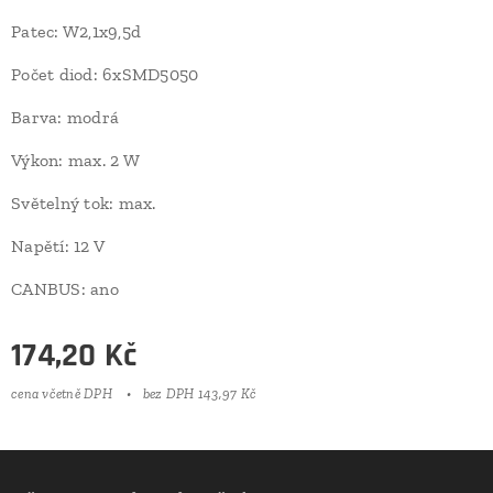
Patec: W2,1x9,5d
Počet diod: 6xSMD5050
Barva: modrá
Výkon: max. 2 W
Světelný tok: max.
Napětí: 12 V
CANBUS: ano
174,20
Kč
cena včetně DPH
bez DPH 143,97 Kč