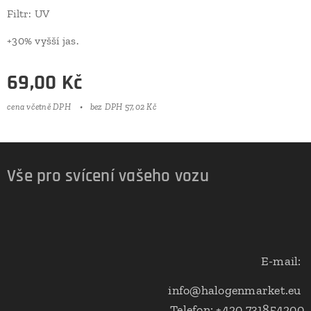
Filtr: UV
+30% vyšší jas.
69,00
Kč
cena včetně DPH
bez DPH 57,02 Kč
Vše pro svícení vašeho vozu
E-mail:
info@halogenmarket.eu
Telefon: +420 731854200