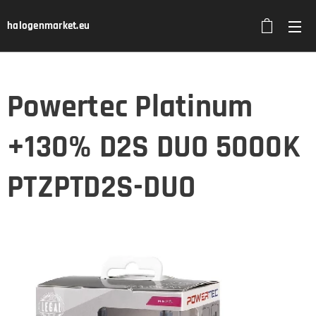
halogenmarket.eu
Powertec Platinum
+130% D2S DUO 5000K
PTZPTD2S-DUO