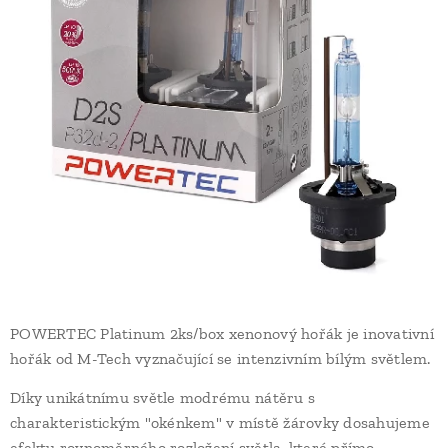
POWERTEC Platinum 2ks/box xenonový hořák je inovativní
hořák od M-Tech vyznačující se intenzivním bílým světlem.
Díky unikátnímu světle modrému nátěru s
charakteristickým "okénkem" v místě žárovky dosahujeme
efektu rovnoměrného rozložení světla, které přímo