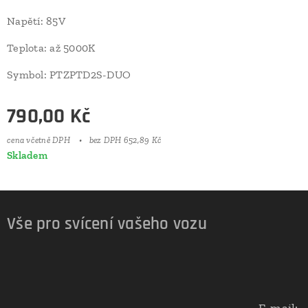
Napětí: 85V
Teplota: až 5000K
Symbol: PTZPTD2S-DUO
790,00
Kč
cena včetně DPH
bez DPH 652,89 Kč
Skladem
Vše pro svícení vašeho vozu