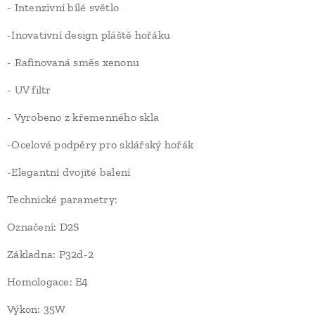
- Intenzivní bílé světlo
-Inovativní design pláště hořáku
- Rafinovaná směs xenonu
- UV filtr
- Vyrobeno z křemenného skla
-Ocelové podpěry pro sklářský hořák
-Elegantní dvojité balení
Technické parametry:
Označení: D2S
Základna: P32d-2
Homologace: E4
Výkon: 35W