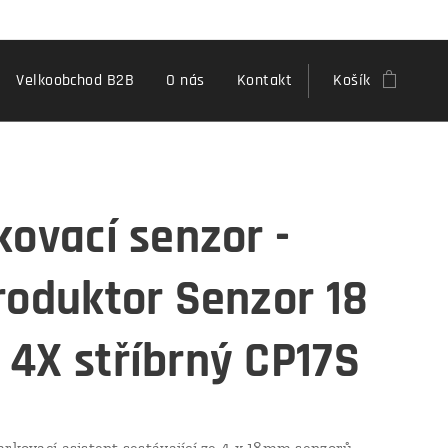
Velkoobchod B2B
O nás
Kontakt
Košík
kovací senzor -
roduktor Senzor 18
4X stříbrný CP17S
arkovací asistent sestávající ze 4 x 18mm senzorů.