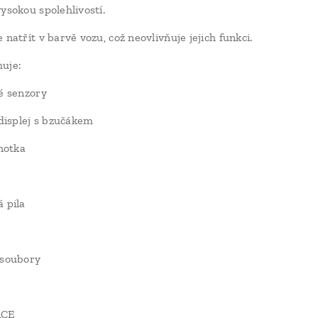
ysokou spolehlivostí.
 natřít v barvě vozu, což neovlivňuje jejich funkci.
uje:
né senzory
 displej s bzučákem
dnotka
á pila
 soubory
ACE