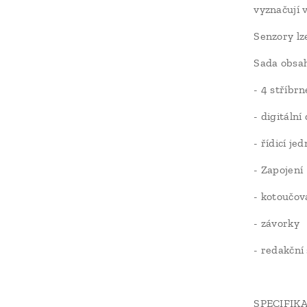
vyznačují v
Senzory lze
Sada obsah
- 4 stříbr
- digitální
- řídicí je
- Zapojení
- kotoučov
- závorky
- redakční
SPECIFIK