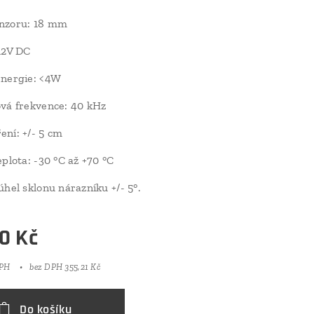
nzoru: 18 mm
12V DC
energie: <4W
vá frekvence: 40 kHz
ní: +/- 5 cm
eplota: -30 °C až +70 °C
úhel sklonu nárazníku +/- 5°.
0
Kč
DPH
bez DPH 355,21 Kč
Do košíku