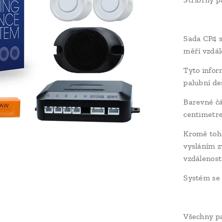
Sada CP4 s
měří vzdál
Tyto inform
palubní de
Barevné čá
centimetre
Kromě toho
vysláním z
vzdálenost
Systém se 
Všechny pa