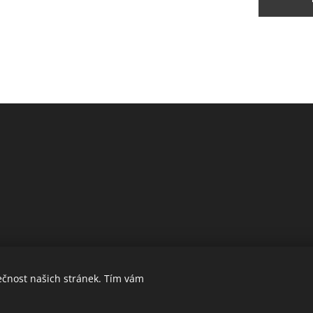
ečnost našich stránek. Tím vám
Obchodní podmínky a ochrana soukromí
Cookie