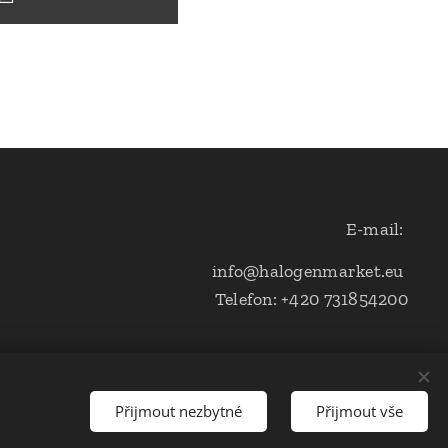
E-mail:
info@halogenmarket.eu
Telefon: +420 731854200
Přijmout nezbytné
Přijmout vše
s