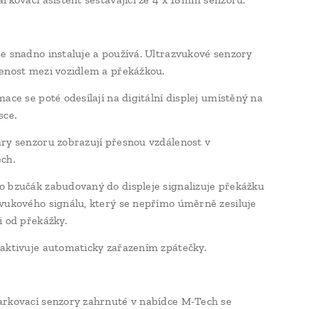
e snadno instaluje a používá. Ultrazvukové senzory
enost mezi vozidlem a překážkou.
ace se poté odesílají na digitální displej umístěný na
sce.
ry senzoru zobrazují přesnou vzdálenost v
ch.
 bzučák zabudovaný do displeje signalizuje překážku
vukového signálu, který se nepřímo úměrně zesiluje
i od překážky.
aktivuje automaticky zařazením zpátečky.
rkovací senzory zahrnuté v nabídce M-Tech se