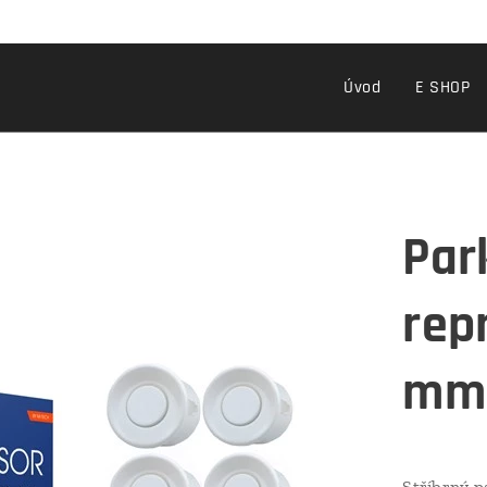
Úvod
E SHOP
Par
rep
mm 
Stříbrný p