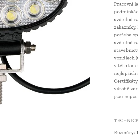
Pracovní l
podmínkách
světelné ra
zákazníky.
potřeba sp
světelné r
stavebnict
vozidlech 
v této kat
nejlepších
Certifikát
výrobě zar
jsou nepos
TECHNICK
Rozměry: