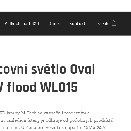
Velkoobchod B2B
O nás
Kontakt
Košík
covní světlo Oval
 flood WLO15
LED lampy M-Tech se vyznačují moderním a
m vzhledem, který je odlišuje od podobných produktů
 na trhu. Určeno pro vozidla s napětím 12 V a 24 V.