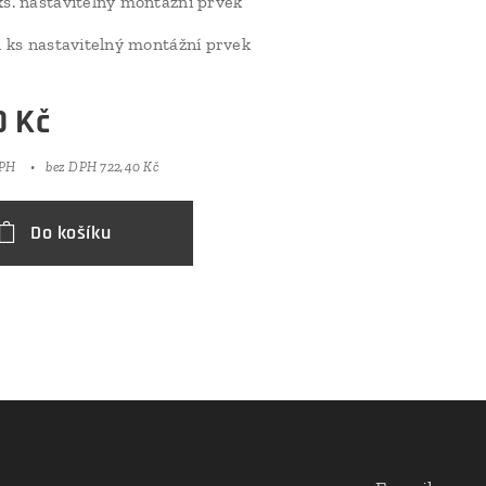
ks. nastavitelný montážní prvek
 1 ks nastavitelný montážní prvek
0
Kč
DPH
bez DPH 722,40 Kč
Do košíku