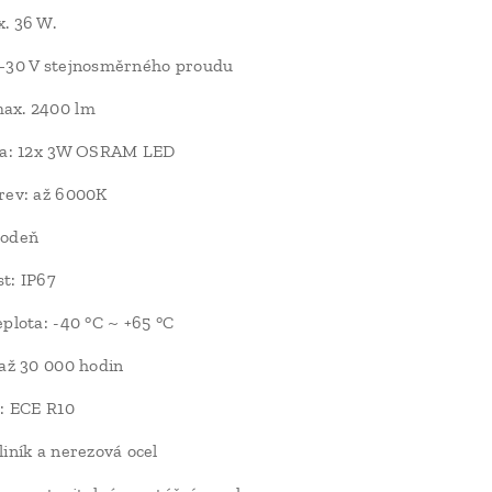
. 36 W.
0–30 V stejnosměrného proudu
ax. 2400 lm
tla: 12x 3W OSRAM LED
rev: až 6000K
vodeň
t: IP67
eplota: -40 °C ~ +65 °C
 až 30 000 hodin
e: ECE R10
liník a nerezová ocel