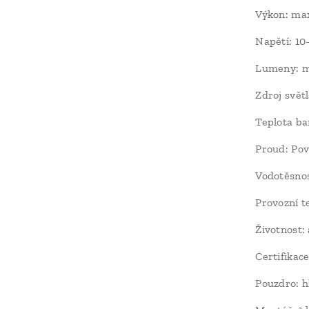
Výkon: max
Napětí: 1
Lumeny: m
Zdroj svě
Teplota ba
Proud: Po
Vodotěsnos
Provozní t
Životnost:
Certifikac
Pouzdro: h