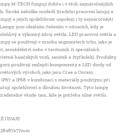
ampy M-TECH fungují dobře i v těch nejnáročnějších
. Široká nabídka modelů (tradiční pracovní lampy a
mpy) a jejich spolehlivost uspokojí i ty nejnáročnější
 Lampy jsou ideálním řešením v situacích, kdy je
olehlivý a výkonný zdroj světla. LED pracovní světla a
ampy se používají v mnoha segmentech trhu, jako je
ví, zemědělství nebo v terénních či speciálních
(včetně hasičských vozů, sanitek a čtyřkolek). Produkty
egorii používají nejlepší komponenty a LED diody od
 světových výrobců, jako jsou Cree a Osram.
y IP67 a IP68 v kombinaci s materiály použitými při
učují spolehlivost a dlouhou životnost. Tyto lampy
tradatelné všude tam, kde je potřeba silné světlo.
É ÚDAJE
 138x87x77mm