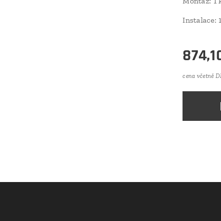
Montáž: 1 
Instalace:
874,1
cena včetně 