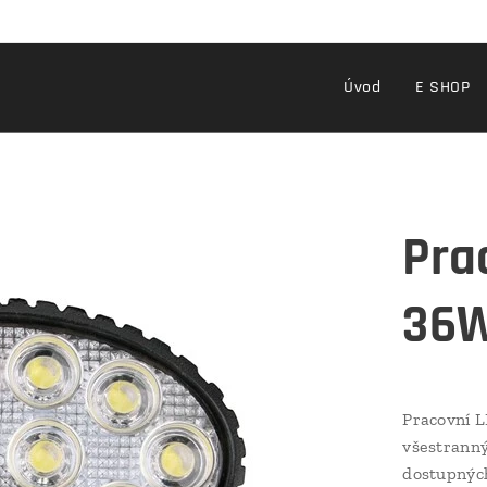
Úvod
E SHOP
Pra
36W
Pracovní 
všestranný
dostupných