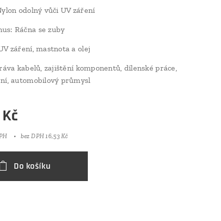
Nylon odolný vůči UV záření
us: Ráčna se zuby
UV záření, mastnota a olej
práva kabelů, zajištění komponentů, dílenské práce,
ní, automobilový průmysl
Kč
DPH
bez DPH 16,53 Kč
Do košíku