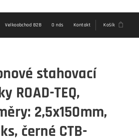
Velkoobchod B2B
O nás
Kontakt
Košík
onové stahovací
ky ROAD-TEQ,
měry: 2,5x150mm,
 ks, černé CTB-