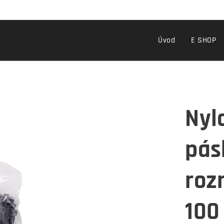
Úvod
E SHOP
Nyl
pás
roz
100