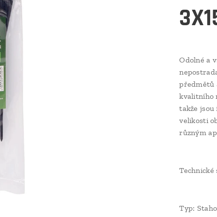
3X1
Odolné a 
nepostrada
předmětů a
kvalitního 
takže jsou 
velikosti 
různým apl
Technické 
Typ: Staho