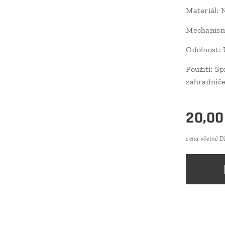
Materiál: 
Mechanism
Odolnost: 
Použití: S
zahradniče
20,00
cena včetně 