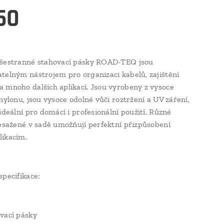
50
všestranné stahovací pásky ROAD-TEQ jsou
telným nástrojem pro organizaci kabelů, zajištění
 mnoho dalších aplikací. Jsou vyrobeny z vysoce
nylonu, jsou vysoce odolné vůči roztržení a UV záření,
ideální pro domácí i profesionální použití. Různé
obsažené v sadě umožňují perfektní přizpůsobení
ikacím.
specifikace:
vací pásky