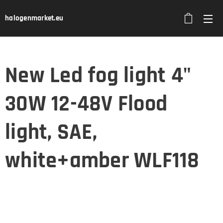
halogenmarket.eu
New Led fog light 4"
30W 12-48V Flood
light, SAE,
white+amber WLF118