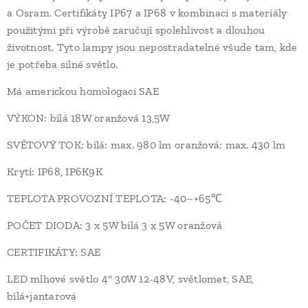
a Osram. Certifikáty IP67 a IP68 v kombinaci s materiály
použitými při výrobě zaručují spolehlivost a dlouhou
životnost. Tyto lampy jsou nepostradatelné všude tam, kde
je potřeba silné světlo.
Má americkou homologaci SAE
VÝKON: bílá 18W oranžová 13,5W
SVĚTOVÝ TOK: bílá: max. 980 lm oranžová: max. 430 lm
Krytí: IP68, IP6K9K
TEPLOTA PROVOZNÍ TEPLOTA: -40~+65℃
POČET DIODA: 3 x 5W bílá 3 x 5W oranžová
CERTIFIKÁTY: SAE
LED mlhové světlo 4" 30W 12-48V, světlomet, SAE,
bílá+jantarová