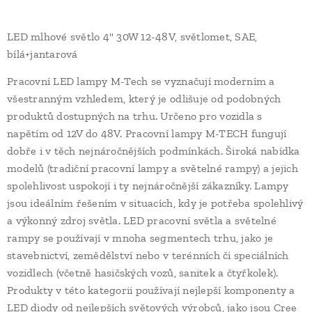
LED mlhové světlo 4" 30W 12-48V, světlomet, SAE,
bílá+jantarová
Pracovní LED lampy M-Tech se vyznačují moderním a
všestranným vzhledem, který je odlišuje od podobných
produktů dostupných na trhu. Určeno pro vozidla s
napětím od 12V do 48V. Pracovní lampy M-TECH fungují
dobře i v těch nejnáročnějších podmínkách. Široká nabídka
modelů (tradiční pracovní lampy a světelné rampy) a jejich
spolehlivost uspokojí i ty nejnáročnější zákazníky. Lampy
jsou ideálním řešením v situacích, kdy je potřeba spolehlivý
a výkonný zdroj světla. LED pracovní světla a světelné
rampy se používají v mnoha segmentech trhu, jako je
stavebnictví, zemědělství nebo v terénních či speciálních
vozidlech (včetně hasičských vozů, sanitek a čtyřkolek).
Produkty v této kategorii používají nejlepší komponenty a
LED diody od nejlepších světových výrobců, jako jsou Cree