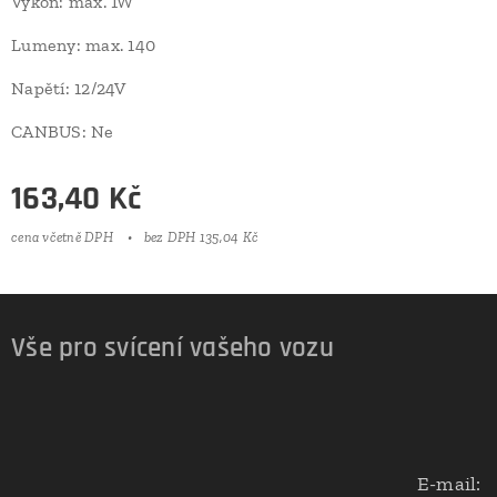
Výkon: max. 1W
Lumeny: max. 140
Napětí: 12/24V
CANBUS: Ne
163,40
Kč
cena včetně DPH
bez DPH 135,04 Kč
Vše pro svícení vašeho vozu
E-mail: