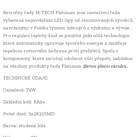
Retrofity řady M-TECH Platinum jsou inovativní řada
vybavená nejnovějšími LED čipy od renomovaných výrobců,
navrženými v Polsku týmem inženýrů z výzkumu a vývoje.
Pro regulaci teploty diod se používá pokročilá technologie,
která automaticky upravuje spotřebu energie a zajišťuje
tepelnou rovnováhu (ochrana proti přehřátí). Spolu s
komponenty, které zaručují odolnost vůči přepětí, nabízíme
na všechny produkty řady Platinum
3letou plnou záruku.
TECHNICKÉ ÚDAJE:
Označení: T4W
Základní kód: BA9s
Počet diod: 5x2835SMD
Barva: studená bílá