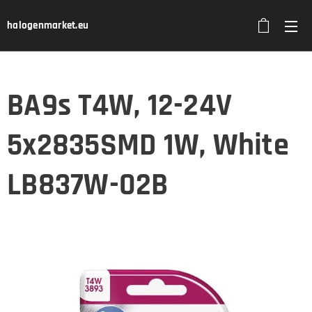
halogenmarket.eu
BA9s T4W, 12-24V
5x2835SMD 1W, White
LB837W-02B