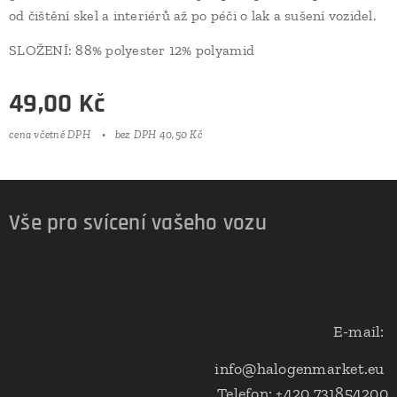
od čištění skel a interiérů až po péči o lak a sušení vozidel.
SLOŽENÍ:
88% polyester 12% polyamid
49,00
Kč
cena včetně DPH
bez DPH 40,50 Kč
Vše pro svícení vašeho vozu
E-mail:
info@halogenmarket.eu
Telefon: +420 731854200