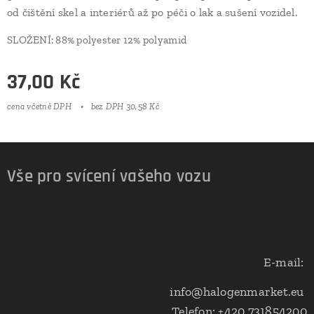
od čištění skel a interiérů až po péči o lak a sušení vozidel.
SLOŽENÍ:
88% polyester 12% polyamid
37,00
Kč
cena včetně DPH
bez DPH 30,58 Kč
Vše pro svícení vašeho vozu
E-mail:
info@halogenmarket.eu
Telefon: +420 731854200