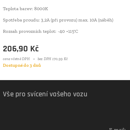
Teplota barev: 8000K
Spotřeba proudu: 3,2A (při provozu) max. 10A (náběh)
Rozsah provozních teplot: -40 +115'C
206,90
Kč
cena včetně DPH
bez DPH 170,99 Kč
Dostupné do 3 dnů
Vše pro svícení vašeho vozu
E-mail: