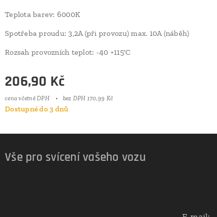
Teplota barev: 6000K
Spotřeba proudu: 3,2A (při provozu) max. 10A (náběh)
Rozsah provozních teplot: -40 +115'C
206,90
Kč
cena včetně DPH
bez DPH 170,99 Kč
Dostupné do 3 dnů
Vše pro svícení vašeho vozu
E-mail: