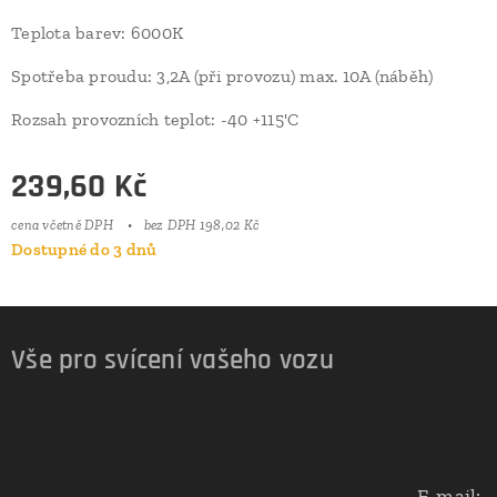
Teplota barev: 6000K
Spotřeba proudu: 3,2A (při provozu) max. 10A (náběh)
Rozsah provozních teplot: -40 +115'C
239,60
Kč
cena včetně DPH
bez DPH 198,02 Kč
Dostupné do 3 dnů
Vše pro svícení vašeho vozu
E-mail: