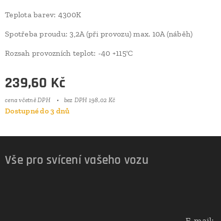
Teplota barev: 4300K
Spotřeba proudu: 3,2A (při provozu) max. 10A (náběh)
Rozsah provozních teplot: -40 +115'C
239,60
Kč
cena včetně DPH
bez DPH 198,02 Kč
Dostupné do 3 dnů
Vše pro svícení vašeho vozu
E-mail: