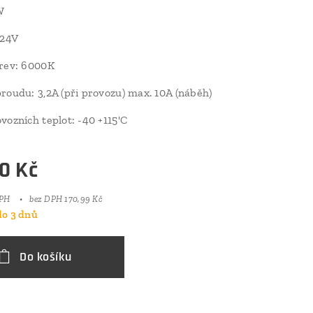
W
/24V
arev: 6000K
roudu: 3,2A (při provozu) max. 10A (náběh)
vozních teplot: -40 +115'C
0
Kč
DPH
bez DPH 170,99 Kč
o 3 dnů
Do košíku