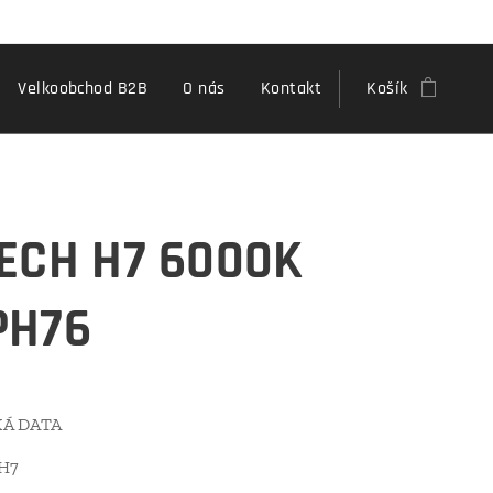
Velkoobchod B2B
O nás
Kontakt
Košík
ECH H7 6000K
PH76
Á DATA
 H7