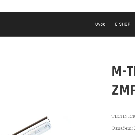
Úvod
E SHOP
M-T
ZM
TECHNICK
Označení: