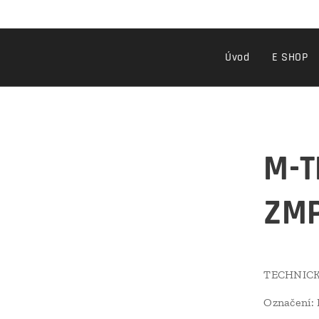
Úvod
E SHOP
M-T
ZM
TECHNICK
Označení: