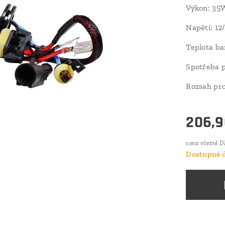
Výkon: 35
Napětí: 12
Teplota ba
Spotřeba p
Rozsah pro
206,9
cena včetně 
Dostupné d