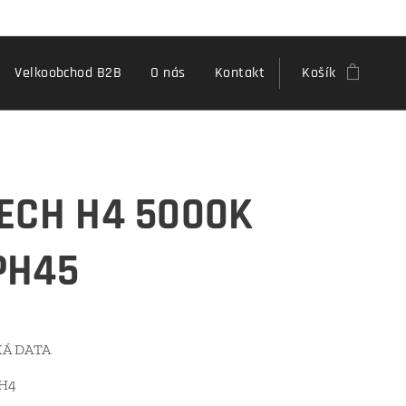
Velkoobchod B2B
O nás
Kontakt
Košík
ECH H4 5000K
PH45
Á DATA
 H4