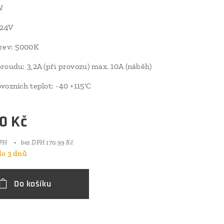
W
/24V
rev: 5000K
roudu: 3,2A (při provozu) max. 10A (náběh)
vozních teplot: -40 +115'C
0
Kč
DPH
bez DPH 170,99 Kč
o 3 dnů
Do košíku