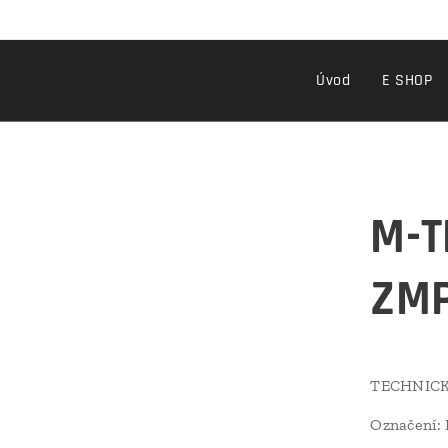
Úvod
E SHOP
M-T
ZM
TECHNICK
Označení: