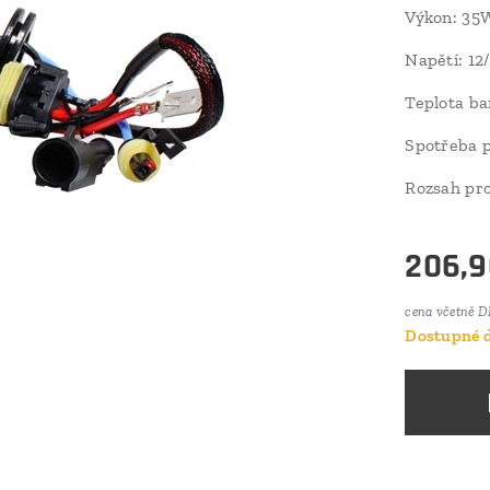
Výkon: 35
Napětí: 12
Teplota ba
Spotřeba p
Rozsah pro
206,9
cena včetně 
Dostupné d