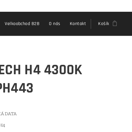
Velkoobchod B2B
O nás
Kontakt
Košík
ECH H4 4300K
PH443
Á DATA
 H4