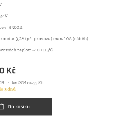
W
/24V
rev: 4300K
roudu: 3,2A (při provozu) max. 10A (náběh)
vozních teplot: -40 +115'C
0
Kč
DPH
bez DPH 170,99 Kč
o 3 dnů
Do košíku