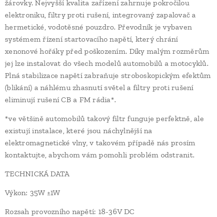
žárovky. Nejvyšší kvalita zařízení zahrnuje pokročilou
elektroniku, filtry proti rušení, integrovaný zapalovač a
hermetické, vodotěsné pouzdro. Převodník je vybaven
systémem řízení startovacího napětí, který chrání
xenonové hořáky před poškozením. Díky malým rozměrům
jej lze instalovat do všech modelů automobilů a motocyklů.
Plná stabilizace napětí zabraňuje stroboskopickým efektům
(blikání) a náhlému zhasnutí světel a filtry proti rušení
eliminují rušení CB a FM rádia*.
*ve většině automobilů takový filtr funguje perfektně, ale
existují instalace, které jsou náchylnější na
elektromagnetické vlny, v takovém případě nás prosím
kontaktujte, abychom vám pomohli problém odstranit.
TECHNICKÁ DATA
Výkon: 35W ±1W
Rozsah provozního napětí: 18-36V DC