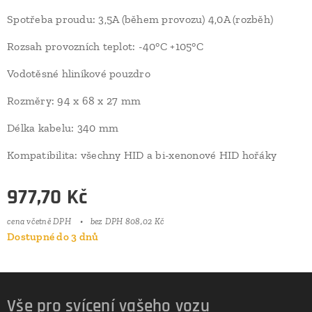
Spotřeba proudu: 3,5A (během provozu) 4,0A (rozběh)
Rozsah provozních teplot: -40°C +105°C
Vodotěsné hliníkové pouzdro
Rozměry: 94 x 68 x 27 mm
Délka kabelu: 340 mm
Kompatibilita: všechny HID a bi-xenonové HID hořáky
977,70
Kč
cena včetně DPH
bez DPH 808,02 Kč
Dostupné do 3 dnů
Vše pro svícení vašeho vozu