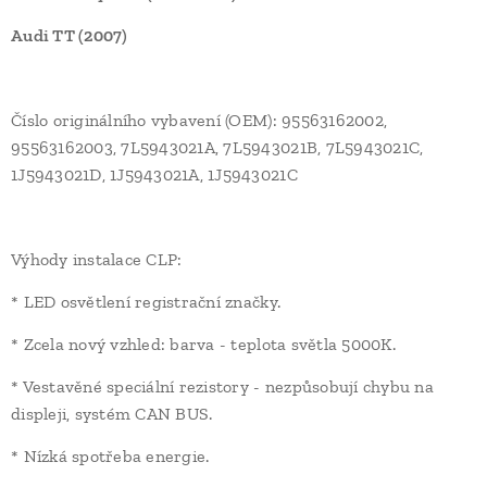
Audi TT (2007)
Číslo originálního vybavení (OEM): 95563162002,
95563162003, 7L5943021A, 7L5943021B, 7L5943021C,
1J5943021D, 1J5943021A, 1J5943021C
Výhody instalace CLP:
* LED osvětlení registrační značky.
* Zcela nový vzhled: barva - teplota světla 5000K.
* Vestavěné speciální rezistory - nezpůsobují chybu na
displeji, systém CAN BUS.
* Nízká spotřeba energie.