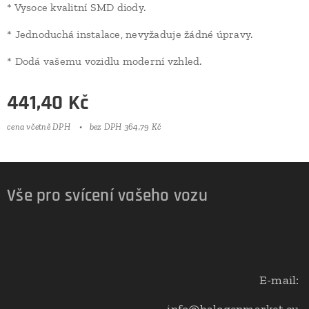
* Vysoce kvalitní SMD diody.
* Jednoduchá instalace, nevyžaduje žádné úpravy.
* Dodá vašemu vozidlu moderní vzhled.
441,40
Kč
cena včetně DPH
bez DPH 364,79 Kč
Vše pro svícení vašeho vozu
E-mail: