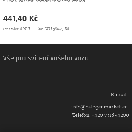
* Dodá vašemu vozidlu moderní vzhled.
441,40
Kč
cena včetně DPH
bez DPH 364,79 Kč
Vše pro svícení vašeho vozu
E-mail:
info@halogenmarket.eu
Telefon: +420 731854200