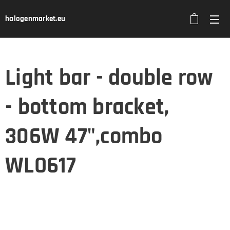
halogenmarket.eu
Light bar - double row
- bottom bracket,
306W 47",combo
WLO617