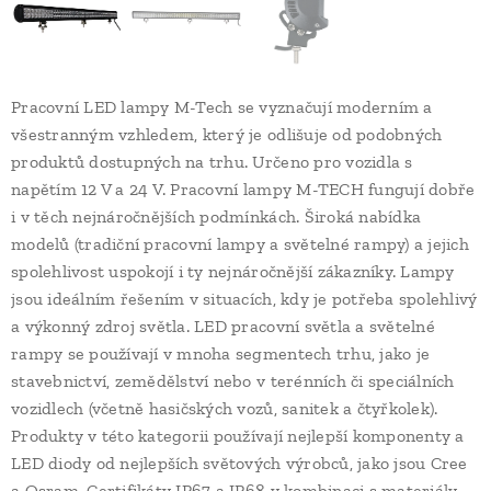
Pracovní LED lampy M-Tech se vyznačují moderním a
všestranným vzhledem, který je odlišuje od podobných
produktů dostupných na trhu. Určeno pro vozidla s
napětím 12 V a 24 V. Pracovní lampy M-TECH fungují dobře
i v těch nejnáročnějších podmínkách. Široká nabídka
modelů (tradiční pracovní lampy a světelné rampy) a jejich
spolehlivost uspokojí i ty nejnáročnější zákazníky. Lampy
jsou ideálním řešením v situacích, kdy je potřeba spolehlivý
a výkonný zdroj světla. LED pracovní světla a světelné
rampy se používají v mnoha segmentech trhu, jako je
stavebnictví, zemědělství nebo v terénních či speciálních
vozidlech (včetně hasičských vozů, sanitek a čtyřkolek).
Produkty v této kategorii používají nejlepší komponenty a
LED diody od nejlepších světových výrobců, jako jsou Cree
a Osram. Certifikáty IP67 a IP68 v kombinaci s materiály