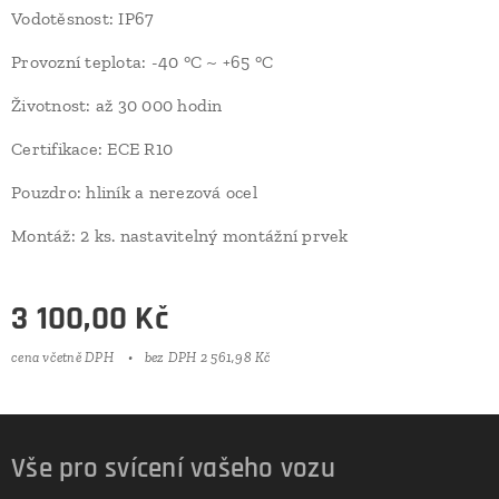
Vodotěsnost: IP67
Provozní teplota: -40 °C ~ +65 °C
Životnost: až 30 000 hodin
Certifikace: ECE R10
Pouzdro: hliník a nerezová ocel
Montáž: 2 ks. nastavitelný montážní prvek
3 100,00
Kč
cena včetně DPH
bez DPH 2 561,98 Kč
Vše pro svícení vašeho vozu