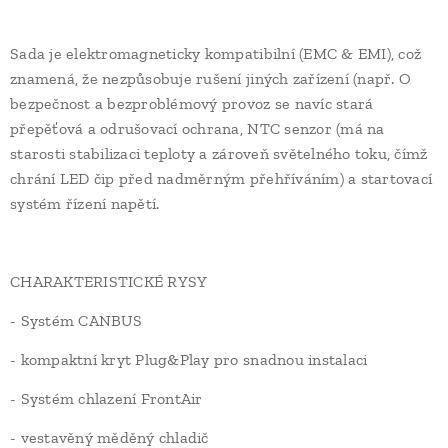
Sada je elektromagneticky kompatibilní (EMC & EMI), což
znamená, že nezpůsobuje rušení jiných zařízení (např. O
bezpečnost a bezproblémový provoz se navíc stará
přepěťová a odrušovací ochrana, NTC senzor (má na
starosti stabilizaci teploty a zároveň světelného toku, čímž
chrání LED čip před nadměrným přehříváním) a startovací
systém řízení napětí.
CHARAKTERISTICKÉ RYSY
- Systém CANBUS
- kompaktní kryt Plug&Play pro snadnou instalaci
- Systém chlazení FrontAir
- vestavěný měděný chladič