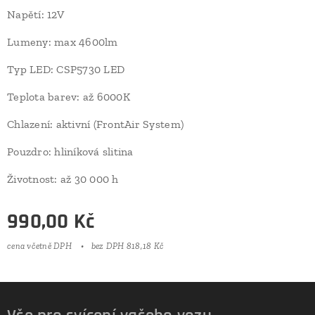
Napětí: 12V
Lumeny: max 4600lm
Typ LED: CSP5730 LED
Teplota barev: až 6000K
Chlazení: aktivní (FrontAir System)
Pouzdro: hliníková slitina
Životnost: až 30 000 h
990,00
Kč
cena včetně DPH
bez DPH 818,18 Kč