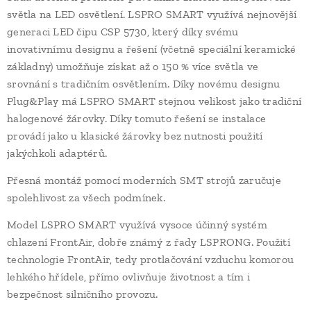
světla na LED osvětlení. LSPRO SMART využívá nejnovější
generaci LED čipu CSP 5730, který díky svému
inovativnímu designu a řešení (včetně speciální keramické
základny) umožňuje získat až o 150 % více světla ve
srovnání s tradičním osvětlením. Díky novému designu
Plug&Play má LSPRO SMART stejnou velikost jako tradiční
halogenové žárovky. Díky tomuto řešení se instalace
provádí jako u klasické žárovky bez nutnosti použití
jakýchkoli adaptérů.
Přesná montáž pomocí moderních SMT strojů zaručuje
spolehlivost za všech podmínek.
Model LSPRO SMART využívá vysoce účinný systém
chlazení FrontAir, dobře známý z řady LSPRONG. Použití
technologie FrontAir, tedy protlačování vzduchu komorou
lehkého hřídele, přímo ovlivňuje životnost a tím i
bezpečnost silničního provozu.