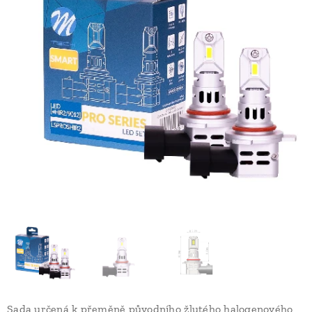
Sada určená k přeměně původního žlutého halogenového