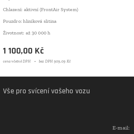
Chlazení: aktivní (FrontAir System)
Pouzdro: hliníková slitina
Životnost: až 30 000 h
1 100,00
Kč
cena včetně DPH
bez DPH 909,09 Kč
Vše pro svícení vašeho vozu
E-mail: