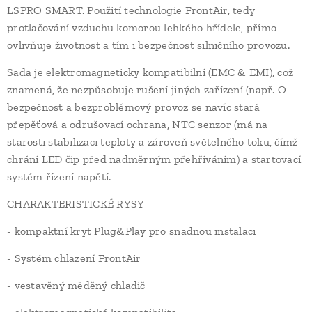
LSPRO SMART. Použití technologie FrontAir, tedy
protlačování vzduchu komorou lehkého hřídele, přímo
ovlivňuje životnost a tím i bezpečnost silničního provozu.
Sada je elektromagneticky kompatibilní (EMC & EMI), což
znamená, že nezpůsobuje rušení jiných zařízení (např. O
bezpečnost a bezproblémový provoz se navíc stará
přepěťová a odrušovací ochrana, NTC senzor (má na
starosti stabilizaci teploty a zároveň světelného toku, čímž
chrání LED čip před nadměrným přehříváním) a startovací
systém řízení napětí.
CHARAKTERISTICKÉ RYSY
- kompaktní kryt Plug&Play pro snadnou instalaci
- Systém chlazení FrontAir
- vestavěný měděný chladič