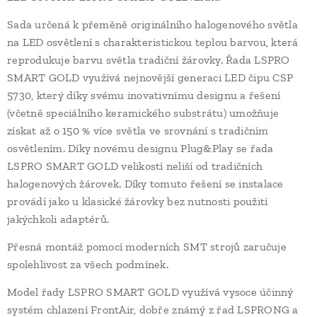
Sada určená k přeměně originálního halogenového světla
na LED osvětlení s charakteristickou teplou barvou, která
reprodukuje barvu světla tradiční žárovky. Řada LSPRO
SMART GOLD využívá nejnovější generaci LED čipu CSP
5730, který díky svému inovativnímu designu a řešení
(včetně speciálního keramického substrátu) umožňuje
získat až o 150 % více světla ve srovnání s tradičním
osvětlením. Díky novému designu Plug&Play se řada
LSPRO SMART GOLD velikostí neliší od tradičních
halogenových žárovek. Díky tomuto řešení se instalace
provádí jako u klasické žárovky bez nutnosti použití
jakýchkoli adaptérů.
Přesná montáž pomocí moderních SMT strojů zaručuje
spolehlivost za všech podmínek.
Model řady LSPRO SMART GOLD využívá vysoce účinný
systém chlazení FrontAir, dobře známý z řad LSPRONG a