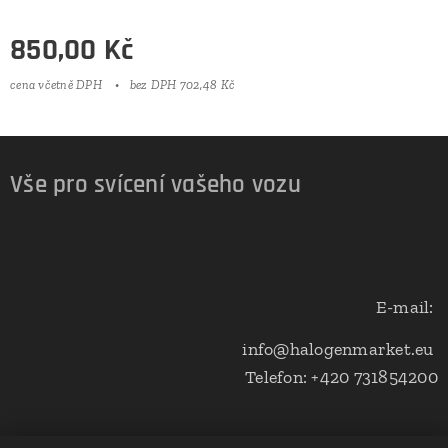
850,00
Kč
cena včetně DPH
bez DPH 702,48 Kč
Vše pro svícení vašeho vozu
E-mail:
info@halogenmarket.eu
Telefon: +420 731854200