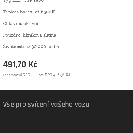
Typ LED: CSP 1860
Teplota barev: až 6500K
Chlazení: aktivní
Pouzdro: hliníková slitina
Životnost: až 30 000 hodin
491,70
Kč
cena včetně DPH
bez DPH 406,36 Kč
Vše pro svícení vašeho vozu