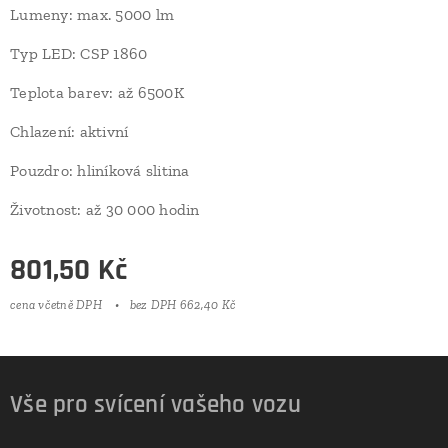
Lumeny: max. 5000 lm
Typ LED: CSP 1860
Teplota barev: až 6500K
Chlazení: aktivní
Pouzdro: hliníková slitina
Životnost: až 30 000 hodin
801,50
Kč
cena včetně DPH
bez DPH 662,40 Kč
Vše pro svícení vašeho vozu