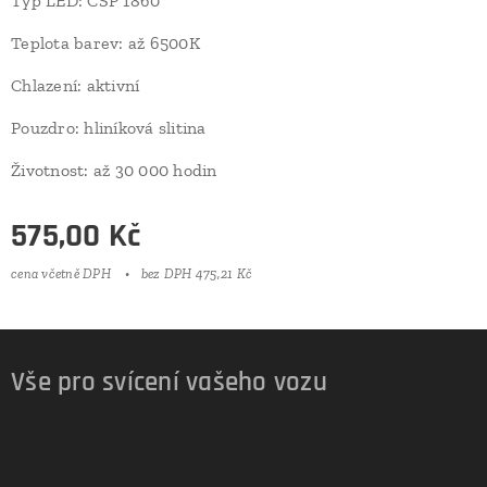
Typ LED: CSP 1860
Teplota barev: až 6500K
Chlazení: aktivní
Pouzdro: hliníková slitina
Životnost: až 30 000 hodin
575,00
Kč
cena včetně DPH
bez DPH 475,21 Kč
Vše pro svícení vašeho vozu