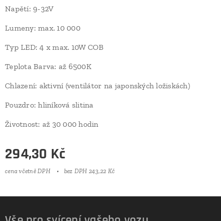
Napětí: 9-32V
Lumeny: max. 10 000
Typ LED: 4 x max. 10W COB
Teplota Barva: až 6500K
Chlazení: aktivní (ventilátor na japonských ložiskách)
Pouzdro: hliníková slitina
Životnost: až 30 000 hodin
294,30
Kč
cena včetně DPH
bez DPH 243,22 Kč
Vše pro svícení vašeho vozu