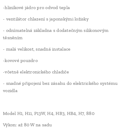
-hliníkové jádro pro odvod tepla
- ventilátor chlazení s japonskými ložisky
- odnímatelná základna s dodatečným silikonovým
těsněním
- malá velikost, snadná instalace
-kovové pouzdro
-včetně elektronického chladiče
- snadné připojení bez zásahu do elektrického systému
vozidla
Model H1, H11, P13W, H4, HB3, HB4, H7, 880
Výkon: až 80 W na sadu