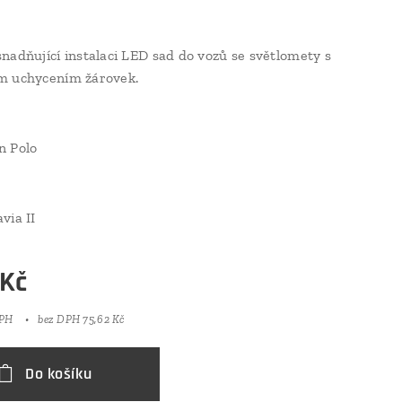
nadňující instalaci LED sad do vozů se světlomety s
m uchycením žárovek.
n Polo
via II
Kč
DPH
bez DPH 75,62 Kč
Do košíku